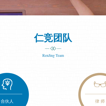
仁竞团队
RenJing Team
合伙人
律 师