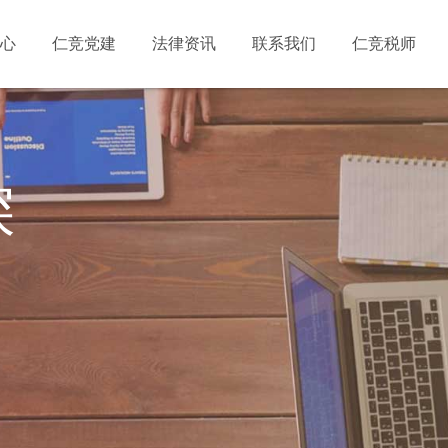
心
仁竞党建
法律资讯
联系我们
仁竞税师
深