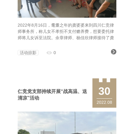
2022年8月16日，耄耋之年的龚婆婆来到四川仁竞律
师事务所，称儿女不孝拒不支付赡养费，想要委托律
师将儿女诉至法院。余章律师、杨佳欣律师接待了龚
婆婆后，一面安抚龚婆婆的情绪，一面向龚婆婆提供
了法律咨询。因龚婆婆年迈体弱、经济困难，仁竞党
活动掠影
0
支部服务基层依法治理党小组组长余章律师决定以党
小组的名义，免费向龚婆婆提供法律帮助，并建议龚
婆婆申请法律援助。考虑到当日为高温天气，党小组
派车协助龚婆婆办理了法律援
30
仁竞党支部持续开展“战高温、送
清凉”活动
2022.08