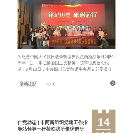
为纪念中国人民抗日战争暨世界反法西斯战争胜利80
周年，进一步弘扬爱国主义精神，筑牢理想信念根
基，9月18日，中共四川仁竞律师事务所支部委员会
组织召开党员大会，并集体观看了红色题材电影
《731》。 在观影活动前，党支部书记吴明全律师首
活动掠影
0
先召开了全体党员大会。会议重点传达学习习近平总
书记近期重要指示精神，以及党中央和省委、市委相
关部署要求。同时，对近期开展的中央八项规定精神
学习教育进行了全面
14
仁竞动态 | 市两新组织党建工作指
导站领导一行莅临我所走访调研