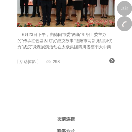
顶部
6月23日下午，由德阳市委“两新”组织工委主办
的“传承红色基因 讲好战疫故事”德阳市两新党组织优
秀“战疫”党课展演活动在太极集团四川省德阳大中药
业有限公司举行，掀起德阳千名“两新”党员讲战疫党
课活动热潮。四川仁竞律师事务所党支部组织委员李
活动掠影
298
军同志展演《抗击新冠疫情 彰显中国力量》一举夺得
一等奖！6月29日，首届新时代四川律师行业党建论
坛在成都举行。论坛现场举行
友情连接
联系方式