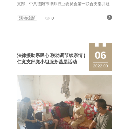
支部、中共德阳市律师行业委员会第一联合支部共赴
眉山三苏祠博物馆，联合开展“党建引领建品牌强所，
联建共创弘扬传统精神”的主题党建活动。调研组一行
活动掠影
0
参观了我所的办公场地、党建阵地建设情况，随后进
行座谈交流。会上，吴明全书记从近年来支部所开展
的工作、本年度五星级党支部评选的主要打算、七一
建党节活动开展等方面进行了
06
法律援助系民心 联动调节续亲情 ¦
仁竞支部党小组服务基层活动
2022.09