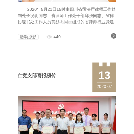
2020年5月21日15时由四川省司法厅律师工作处
副处长况玥同志、省律师工作处干部邱强同志、省律
协秘书处工作人员黄劼杰同志组成的省律师行业党建
调研组一行到四川仁竞律师事务走访调研党建工作。
德阳市委“两新”组织工委专职副书记、市律师行业党
活动掠影
440
校名誉校长张兴鸿同志，市委依法治市办主任、市司
法局党委书记、局长、市
13
仁竞支部喜报频传
2020.07