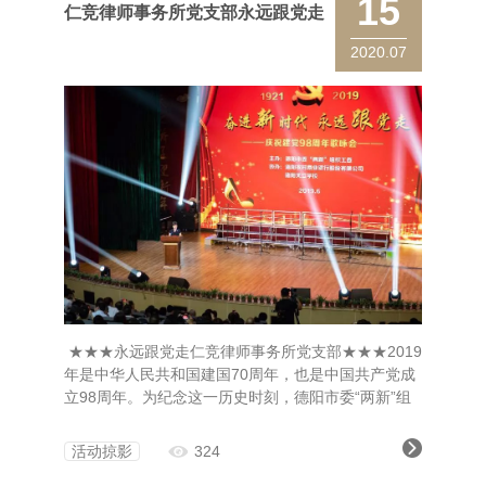
15
仁竞律师事务所党支部永远跟党走
2020.07
★★★永远跟党走仁竞律师事务所党支部★★★2019
年是中华人民共和国建国70周年，也是中国共产党成
立98周年。为纪念这一历史时刻，德阳市委“两新”组
织工委主办了庆祝建党98周年“奋进新时代，永远跟党
走”歌咏会。6月20日下午14:00，整个活动拉开帷
活动掠影
324
幕。中共德阳市委常委、组织部部长王华蓉为演出致