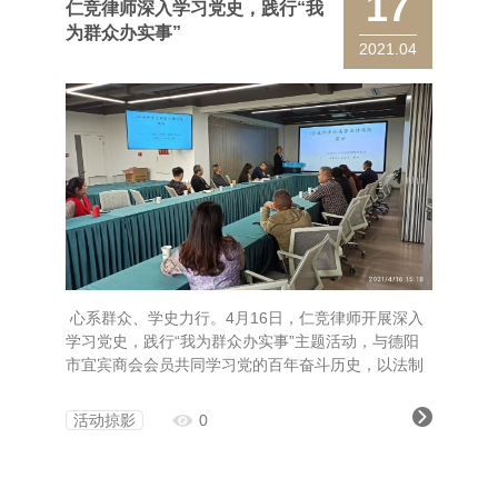
17
仁竞律师深入学习党史，践行“我
为群众办实事”
2021.04
心系群众、学史力行。4月16日，仁竞律师开展深入
学习党史，践行“我为群众办实事”主题活动，与德阳
市宜宾商会会员共同学习党的百年奋斗历史，以法制
讲堂帮助商会会员丰富法律知识，提升风险防范能
力。
活动掠影
0