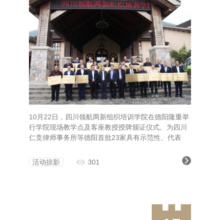
10月22日，四川领航两新组织培训学院在德阳隆重举
行学院现场教学点及客座教授授牌颁证仪式。为四川
仁竞律师事务所等德阳首批23家具有示范性、代表
性、引领性的两新组织及其负责同志授牌，作为四川
领航两新组织培训学院的现场教学点和客座教授。四
活动掠影
301
川领航两新组织培训学院是全国第一所两新组织培训
专业学院。学院有着一流的师资队伍、教学环境、办
学理念、管理水平，为全国各地两新组织，各个行业
培训了大批人才。通过四川领航