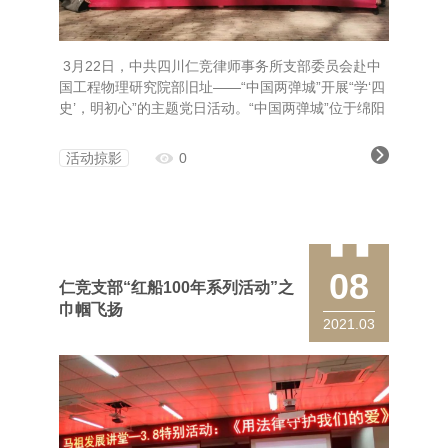
3月22日，中共四川仁竞律师事务所支部委员会赴中
国工程物理研究院部旧址——“中国两弹城”开展“学‘四
史’，明初心”的主题党日活动。“中国两弹城”位于绵阳
市梓潼县，“两弹一星”功勋奖章获得者于敏、王淦
昌、邓稼先、朱光亚、陈能宽等杰出科学家都在此工
活动掠影
0
作、生活过数年甚至十数年
08
仁竞支部“红船100年系列活动”之
巾帼飞扬
2021.03