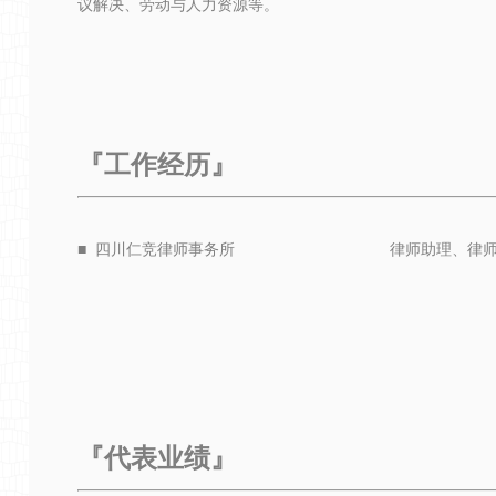
议解决、
劳动与人力资源等。
『
工作经历
』
■ 四川仁竞律师事务所 律师
『
代表业绩
』